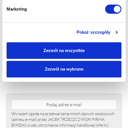
Marketing
Wymiary
:
Pokaż szczegóły
Zezwól na wszystkie
Wartość minimalna: 15 mm,
Wartość minimalna: 40 mm,
Wartość maksymalna: 60
Wartość maksymalna: 100
mm
mm
Zezwól na wybrane
Potwierdź wybór
Wyrażam zgodę na przetwarzanie moich danych osobowych
(adresu e-mail) przez JACEK TRZESZCZYŃSKI FIRMA
EMIDAS w celu otrzymania informacji handlowej (oferty)